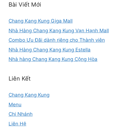
Bài Viết Mới
Chang Kang Kung Giga Mall
Nhà Hàng Chang Kang Kung Vạn Hạnh Mall
Combo Ưu Đãi dành riêng cho Thành viên
Nhà Hàng Chang Kang Kung Estella
Nhà hàng Chang Kang Kung Cộng Hòa
Liên Kết
Chang Kang Kung
Menu
Chi Nhánh
Liên Hệ