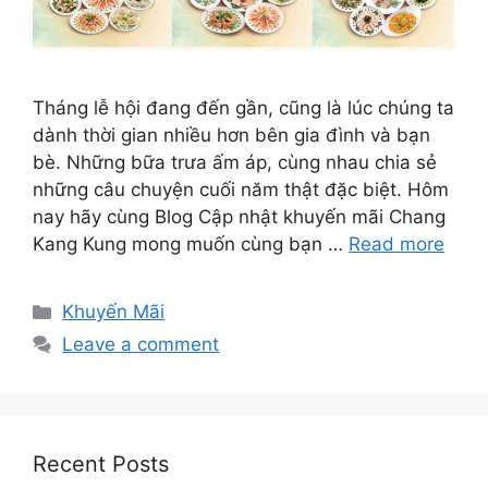
Tháng lễ hội đang đến gần, cũng là lúc chúng ta
dành thời gian nhiều hơn bên gia đình và bạn
bè. Những bữa trưa ấm áp, cùng nhau chia sẻ
những câu chuyện cuối năm thật đặc biệt. Hôm
nay hãy cùng Blog Cập nhật khuyến mãi Chang
Kang Kung mong muốn cùng bạn …
Read more
Categories
Khuyến Mãi
Leave a comment
Recent Posts